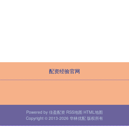
配资经验官网
Powered by
佳盈配资
RSS地图
HTML地图
Copyright
© 2013-2026 华林优配 版权所有