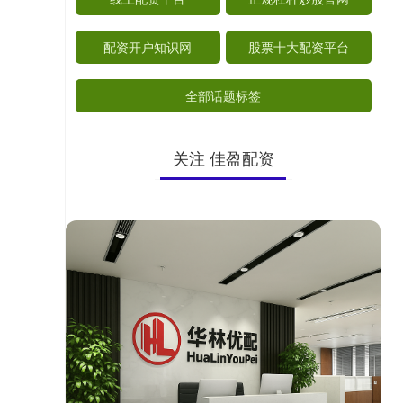
配资开户知识网
股票十大配资平台
全部话题标签
关注 佳盈配资