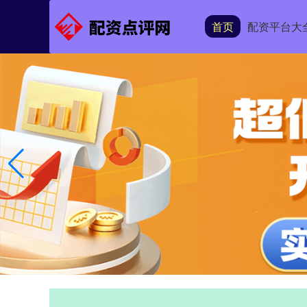
首页
配资平台大