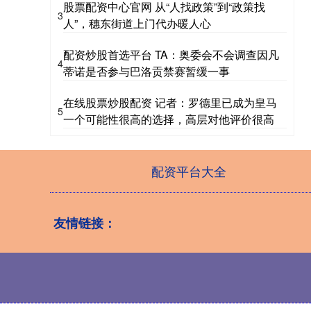
股票配资中心官网 从“人找政策”到“政策找
3
人”，穗东街道上门代办暖人心
配资炒股首选平台 TA：奥委会不会调查因凡
4
蒂诺是否参与巴洛贡禁赛暂缓一事
在线股票炒股配资 记者：罗德里已成为皇马
5
一个可能性很高的选择，高层对他评价很高
配资平台大全
友情链接：