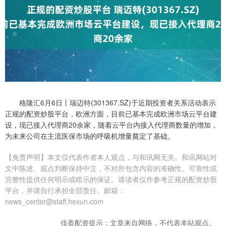
格隆汇6月6日丨瑞迈特(301367.SZ)于近期投资者关系活动表示
正规的配资炒股平台，欧洲方面，目前已基本完成欧洲市场云平台建
设，现已接入代理商20余家，随着云平台内接入代理商数量的增加，
为未来公司在主流医保市场的呼吸机增量奠定了基础。
【免责声明】本文仅代表作者本人观点，与和讯网无关。和讯网站对
文中陈述、观点判断保持中立，不对所包含内容的准确性、可靠性或
完整性提供任何明示或暗示的保证。请读者仅作参考正规的配资炒股
平台，并请自行承担全部责任。邮箱：
news_center@staff.hexun.com
佳盈配资提示：文章来自网络，不代表本站观点。