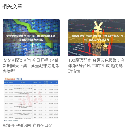
相关文章
安安查配资查询 今日开播！4部
168股票配资 台风蓝色预警：今
新剧同天上架，涵盖犯罪港剧等
年第6号台风“韦帕”生成 趋向粤
多类型
琼沿海
配资开户知识网 券商今日金