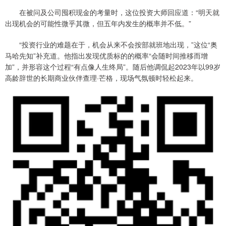
在被问及公司囤积现金的考量时，这位投资大师回应道：“明天就
出现机会的可能性微乎其微，但五年内发生的概率并不低。”
“投资行业的难题在于，机会从来不会按部就班地出现，”这位“奥
马哈先知”补充道。他指出发现优质标的的概率“会随时间推移而增
加”，并形容这个过程“有点像人生终局”。随后他调侃起2023年以99岁
高龄辞世的长期商业伙伴查理·芒格，现场气氛顿时轻松起来。