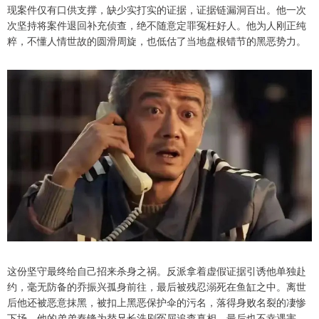
现案件仅有口供支撑，缺少实打实的证据，证据链漏洞百出。他一次
次坚持将案件退回补充侦查，绝不随意定罪冤枉好人。他为人刚正纯
粹，不懂人情世故的圆滑周旋，也低估了当地盘根错节的黑恶势力。
这份坚守最终给自己招来杀身之祸。反派拿着虚假证据引诱他单独赴
约，毫无防备的乔振兴孤身前往，最后被残忍溺死在鱼缸之中。离世
后他还被恶意抹黑，被扣上黑恶保护伞的污名，落得身败名裂的凄惨
下场。他的弟弟秦锋为替兄长洗刷冤屈追查真相，最后也不幸遇害。