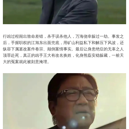
行凶过程闹出致命差错，杀手误杀他人，万海侥幸躲过一劫。事发之
后，手握职权的江旭东出面兜底，用矿山利益私下和解压下风波，还
纵容下属篡改案件卷宗、颠倒案情事实。最后让身患绝症的无辜之人
顶罪赴死，真正的凶手王大有改名换姓，化身熊磊安稳躲藏，一桩天
大的冤案就此被刻意掩埋。