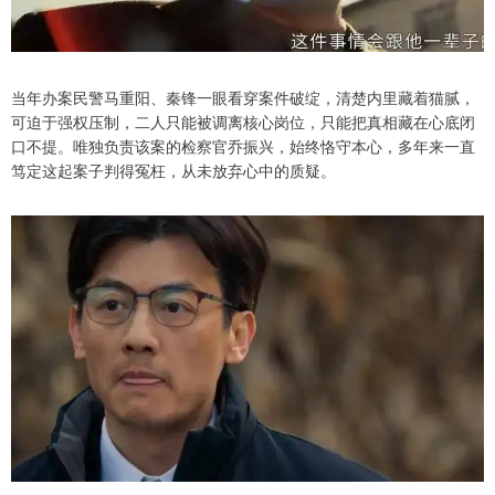
当年办案民警马重阳、秦锋一眼看穿案件破绽，清楚内里藏着猫腻，
可迫于强权压制，二人只能被调离核心岗位，只能把真相藏在心底闭
口不提。唯独负责该案的检察官乔振兴，始终恪守本心，多年来一直
笃定这起案子判得冤枉，从未放弃心中的质疑。