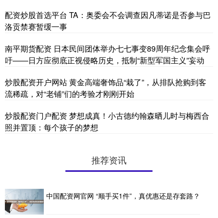
配资炒股首选平台 TA：奥委会不会调查因凡蒂诺是否参与巴
洛贡禁赛暂缓一事
南平期货配资 日本民间团体举办七七事变89周年纪念集会呼
吁——日方应彻底正视侵略历史，抵制“新型军国主义”妄动
炒股配资开户网站 黄金高端奢饰品“栽了”，从排队抢购到客
流稀疏，对“老铺”们的考验才刚刚开始
炒股配资门户配资 梦想成真！小古德约翰森晒儿时与梅西合
照并置顶：每个孩子的梦想
推荐资讯
中国配资网官网 “顺手买1件”，真优惠还是存套路？