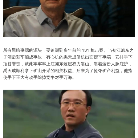
所有黑暗事端的源头，要追溯到多年前的 131 枪击案。当初江旭东之
子酒后驾车酿成事故，有心机的禹天成借机出面摆平事端，安排手下
顶替罪责，就此牢牢攀上江旭东这层权力靠山。靠着这份人脉庇护，
禹天成顺利拿下矿山开采的相关权益。后来为了抢夺矿产利益，他指
使手下王大有动手除掉竞争对手万海。