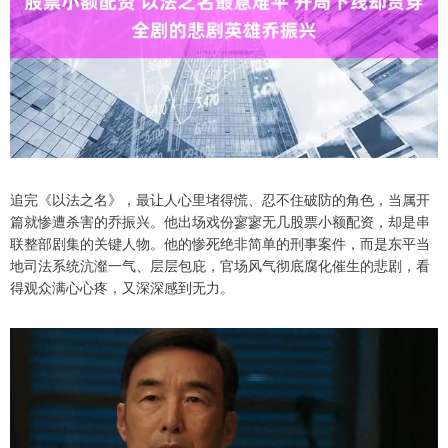
追完《以法之名》，最让人心里堵得慌、忍不住破防的角色，当属开
篇就惨遭杀害的乔振兴。他出场戏份寥寥无几股票小额配资，却是串
联整部剧集的关键人物。他的惨死绝非简单的刑事案件，而是东平当
地司法系统沆瀣一气、层层包庇，官场风气彻底腐化催生的悲剧，看
得观众满心心疼，又深深感到无力。