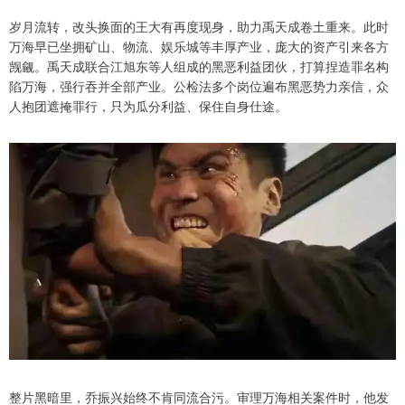
岁月流转，改头换面的王大有再度现身，助力禹天成卷土重来。此时
万海早已坐拥矿山、物流、娱乐城等丰厚产业，庞大的资产引来各方
觊觎。禹天成联合江旭东等人组成的黑恶利益团伙，打算捏造罪名构
陷万海，强行吞并全部产业。公检法多个岗位遍布黑恶势力亲信，众
人抱团遮掩罪行，只为瓜分利益、保住自身仕途。
整片黑暗里，乔振兴始终不肯同流合污。审理万海相关案件时，他发