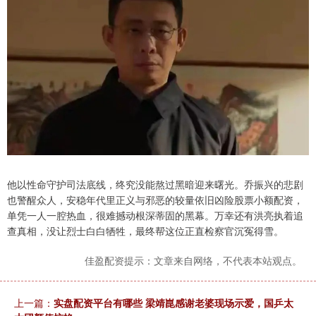
他以性命守护司法底线，终究没能熬过黑暗迎来曙光。乔振兴的悲剧
也警醒众人，安稳年代里正义与邪恶的较量依旧凶险股票小额配资，
单凭一人一腔热血，很难撼动根深蒂固的黑幕。万幸还有洪亮执着追
查真相，没让烈士白白牺牲，最终帮这位正直检察官沉冤得雪。
佳盈配资提示：文章来自网络，不代表本站观点。
上一篇：
实盘配资平台有哪些 梁靖崑感谢老婆现场示爱，国乒太