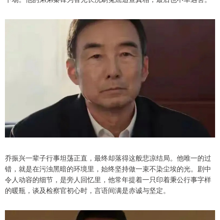
乔振兴一辈子行事坦荡正直，最终却落得这般悲凉结局。他唯一的过
错，就是在污浊黑暗的环境里，始终坚持做一束不染尘埃的光。剧中
令人动容的细节，是旁人回忆里，他常年提着一只印着秉公行事字样
的暖瓶，谈及检察官初心时，言语间满是赤诚与坚定。