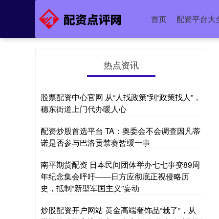
首页
配资平台大
热点资讯
股票配资中心官网 从“人找政策”到“政策找人”，
穗东街道上门代办暖人心
配资炒股首选平台 TA：奥委会不会调查因凡蒂
诺是否参与巴洛贡禁赛暂缓一事
南平期货配资 日本民间团体举办七七事变89周
年纪念集会呼吁——日方应彻底正视侵略历
史，抵制“新型军国主义”妄动
炒股配资开户网站 黄金高端奢饰品“栽了”，从